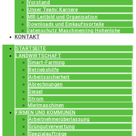
Vorstand
Unser Team/ Karriere
MR-Leitbild und Organisation
Downloads und Einkaufsvorteile
Datenschutz Maschinenring Hohenlohe
KONTAKT
STARTSEITE
LANDWIRTSCHAFT
Smart-Farming
Betriebshilfe
Arbeitssicherheit
Abrechnungen
Diesel
Strom
Mietmaschinen
FIRMEN UND KOMMUNEN
Arbeitnehmerüberlassung
Grüngutverwertung
Spezialaufträge