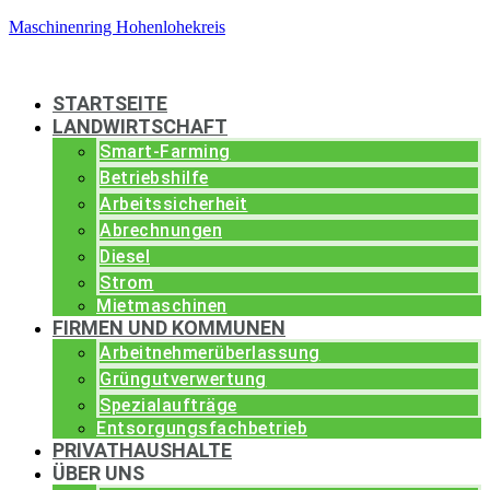
Maschinenring Hohenlohekreis
STARTSEITE
LANDWIRTSCHAFT
Smart-Farming
Betriebshilfe
Arbeitssicherheit
Abrechnungen
Diesel
Strom
Mietmaschinen
FIRMEN UND KOMMUNEN
Arbeitnehmerüberlassung
Grüngutverwertung
Spezialaufträge
Entsorgungsfachbetrieb
PRIVATHAUSHALTE
ÜBER UNS